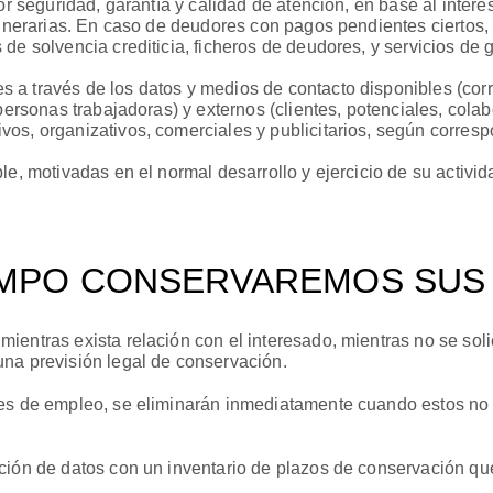
or seguridad, garantía y calidad de atención, en base al interés
dinerarias. En caso de deudores con pagos pendientes ciertos, 
de solvencia crediticia, ficheros de deudores, y servicios de 
 a través de los datos y medios de contacto disponibles (corr
personas trabajadoras) y externos (clientes, potenciales, cola
vos, organizativos, comerciales y publicitarios, según corres
le, motivadas en el normal desarrollo y ejercicio de su activ
EMPO CONSERVAREMOS SUS
entras exista relación con el interesado, mientras no se soli
una previsión legal de conservación.
es de empleo, se eliminarán inmediatamente cuando estos no r
ción de datos con un inventario de plazos de conservación qu