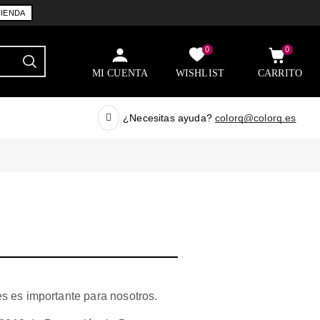
TIENDA
0
0
MI CUENTA
WISHLIST
CARRITO
¿Necesitas ayuda?
colorq@colorq.es
s es importante para nosotros.