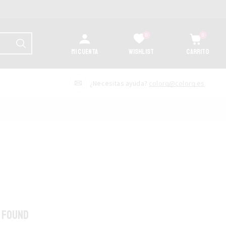
0
0
MI CUENTA
WISHLIST
CARRITO
¿Necesitas ayuda?
colorq@colorq.es
 FOUND