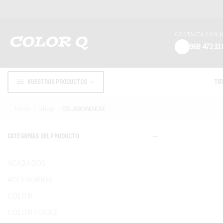
CONTACTA CON 
968 472 31
Nuestros productos
Ti
Inicio
Shop
ESLABONDEXX
CATEGORÍAS DEL PRODUCTO
ACABADOS
ACCESORIOS
COLOR
COLOR FUGAZ