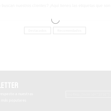
 buscan nuestros clientes? ¡Aquí tienes las etiquetas que son
Destacados
Recomendados
LETTER
 respecto a nuestras
[mc4wp_form id="1016"]
l más populares