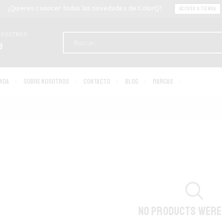
¿Quieres conocer todas las novedades de ColorQ?
ACCESO A TIENDA
NOSOTROS
8
enda
SOBRE NOSOTROS
Contacto
Blog
MARCAS
NO PRODUCTS WERE