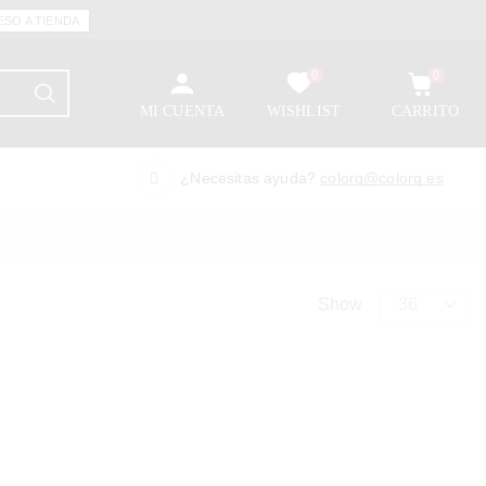
ESO A TIENDA
0
0
MI CUENTA
WISHLIST
CARRITO
¿Necesitas ayuda?
colorq@colorq.es
Show