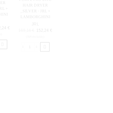
YER
HAIR DRYER
RL +
_SILVER · JRL +
INI
LAMBORGHINI
JRL
2,24
€
169,16
€
152,24
€
o)
(IVA incluido)