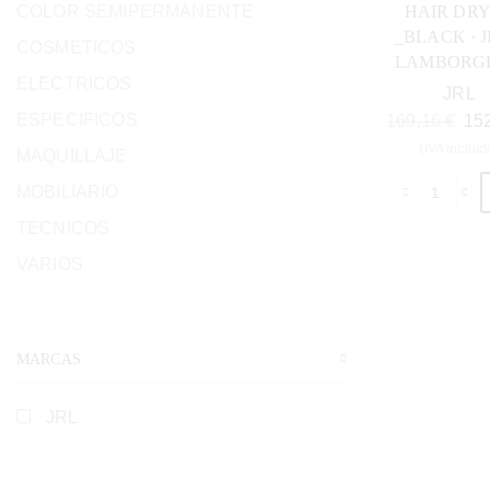
COLOR SEMIPERMANENTE
HAIR DR
_BLACK · J
COSMETICOS
LAMBORGH
ELECTRICOS
JRL
ESPECIFICOS
169,16
€
15
(IVA incluid
MAQUILLAJE
MOBILIARIO
TECNICOS
VARIOS
MARCAS
JRL