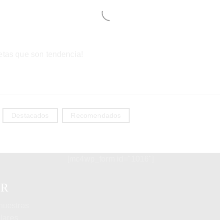
uetas que son tendencia!
Destacados
Recomendados
[mc4wp_form id="1016"]
ER
 nuestras
lares