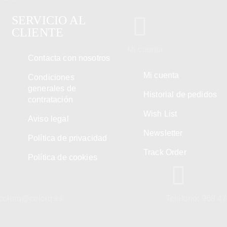
SERVICIO AL
CLIENTE
Mi cuenta
Contacta con nosotros
Mi cuenta
Condiciones
generales de
Historial de pedidos
contratación
Wish List
Aviso legal
Newsletter
Política de privacidad
Track Order
Política de cookies
 colorq@colorq.es
Teléfono: 968 4