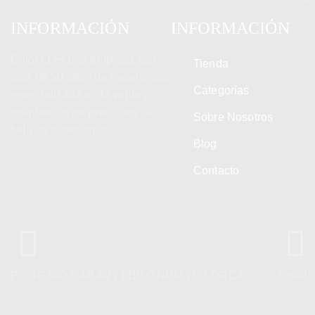
INFORMACIÓN
INFORMACIÓN
Color Q es una empresa con
Tienda
más de 50 años de experiencia
Categorías
especializada en la venta y
distribución de productos de
Sobre Nosotros
belleza profesional.
Blog
Contacto
POLIG IND SAP AV r EBRO NUM 76, LORCA
Email: