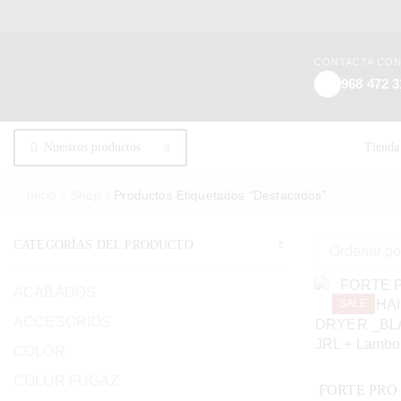
CONTACTA CO
968 472 3
Nuestros productos
Tienda
Inicio
Shop
Productos Etiquetados “Destacados”
CATEGORÍAS DEL PRODUCTO
ACABADOS
SALE
ACCESORIOS
COLOR
COLOR FUGAZ
FORTE PRO 