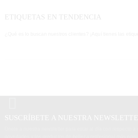
ETIQUETAS EN TENDENCIA
¿Qué es lo buscan nuestros clientes? ¡Aquí tienes las etiq
SUSCRÍBETE A NUESTRA NEWSLETT
Únete a nuestra newsletter para estar al día con respecto a
novedades y los productos de belleza profesional más popu