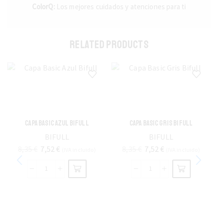
PROFESIONAL
ColorQ:
Los mejores cuidados y atenciones para ti
¿Estás buscando los mejores productos del sector?
RELATED PRODUCTS
ENCUÉNTRALOS
CAPA BASIC AZUL BIFULL
CAPA BASIC GRIS BIFULL
BIFULL
BIFULL
8,35
€
7,52
€
8,35
€
7,52
€
(IVA incluido)
(IVA incluido)