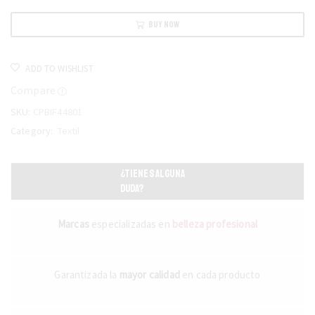
BUY NOW
ADD TO WISHLIST
Compare
SKU:
CPBIF44801
Category:
Textil
¿TIENES ALGUNA
DUDA?
Marcas
especializadas en
belleza profesional
Garantizada la
mayor calidad
en cada producto
LA BELLEZA MÁS