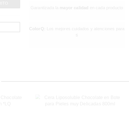
RITO
Garantizada la
mayor calidad
en cada producto
LA BELLEZA
MÁS
ColorQ:
Los mejores cuidados y atenciones para
ti
PROFESI
¿Estás buscando los mejores productos del
sector?
ENCUÉNTRALOS