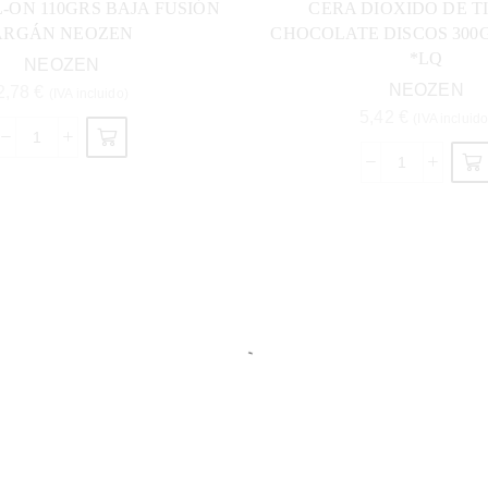
-ON 110GRS BAJA FUSIÓN
CERA DIOXIDO DE T
ARGÁN NEOZEN
CHOCOLATE DISCOS 300
*LQ
NEOZEN
NEOZEN
2,78
€
(IVA incluido)
5,42
€
(IVA incluido