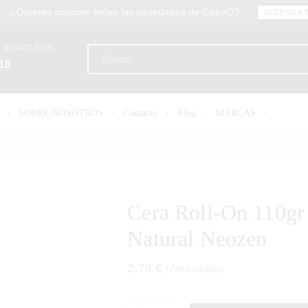
¿Quieres conocer todas las novedades de ColorQ?
ACCESO A 
N NOSOTROS
18
SOBRE NOSOTROS
Contacto
Blog
MARCAS
Cera Roll-On 110gr
Natural Neozen
2,78
€
(IVA incluido)