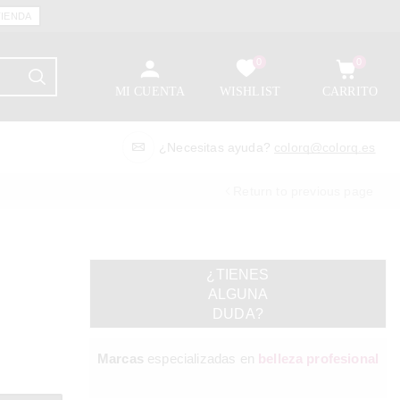
TIENDA
0
0
MI CUENTA
WISHLIST
CARRITO
¿Necesitas ayuda?
colorq@colorq.es
Return to previous page
¿TIENES
ALGUNA
DUDA?
Marcas
especializadas en
belleza profesional