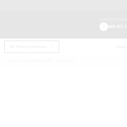
CONTACTA CO
968 472 3
Nuestros productos
Tienda
Inicio
COSMETICOS
Depilacion