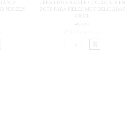
ITANIO
CERA LIPOSOLUBLE CHOCOLATE EN
GR NEOZEN
BOTE PARA PIELES MUY DELICADAS
800ML
RO.IAL
13,07
€
)
(IVA incluido)