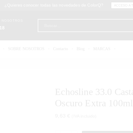
¿Quieres conocer todas las novedades de ColorQ?
ACCESO A 
N NOSOTROS
18
SOBRE NOSOTROS
Contacto
Blog
MARCAS
Echosline 33.0 Cast
Oscuro Extra 100m
9,63
€
(IVA incluido)