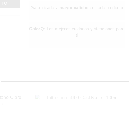
RITO
Garantizada la
mayor calidad
en cada producto
LA BELLEZA
MÁS
ColorQ:
Los mejores cuidados y atenciones para
ti
PROFESI
¿Estás buscando los mejores productos del
sector?
ENCUÉNTRALOS