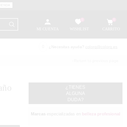
TIENDA
0
0
MI CUENTA
WISHLIST
CARRITO
¿Necesitas ayuda?
colorq@colorq.es
Return to previous page
año
¿TIENES
ALGUNA
l
DUDA?
Marcas
especializadas en
belleza profesional