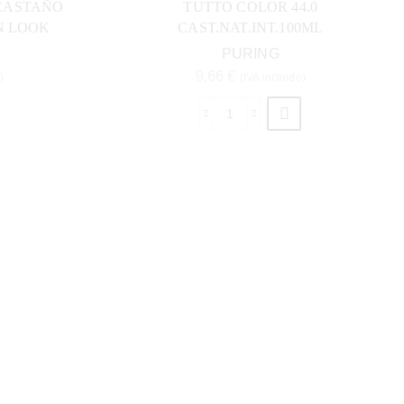
 CASTAÑO
TUTTO COLOR 44.0
N LOOK
CAST.NAT.INT.100ML
PURING
9,66
€
)
(IVA incluido)