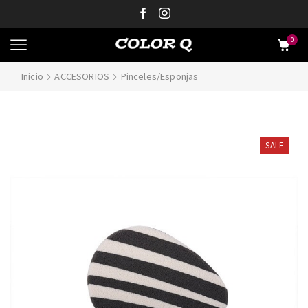
0
Inicio
ACCESORIOS
Pinceles/Esponjas
SALE