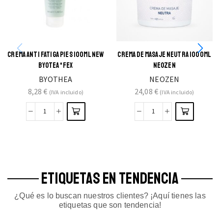
CREMA ANTI FATIGA PIES 100ML NEW
CREMA DE MASAJE NEUTRA 1000ML
BYOTEA *FEX
NEOZEN
BYOTHEA
NEOZEN
8,28
€
24,08
€
(IVA incluido)
(IVA incluido)
ETIQUETAS EN TENDENCIA
¿Qué es lo buscan nuestros clientes? ¡Aquí tienes las
etiquetas que son tendencia!