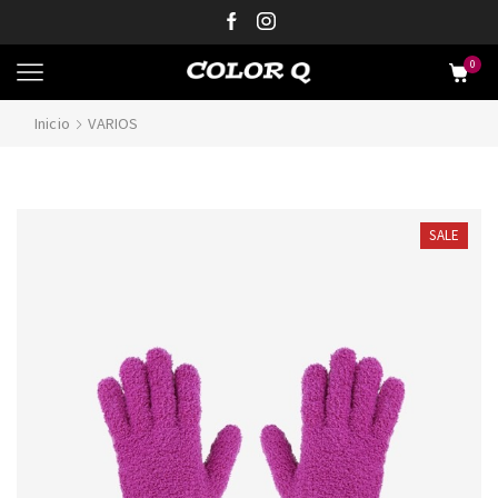
0
Inicio
VARIOS
SALE