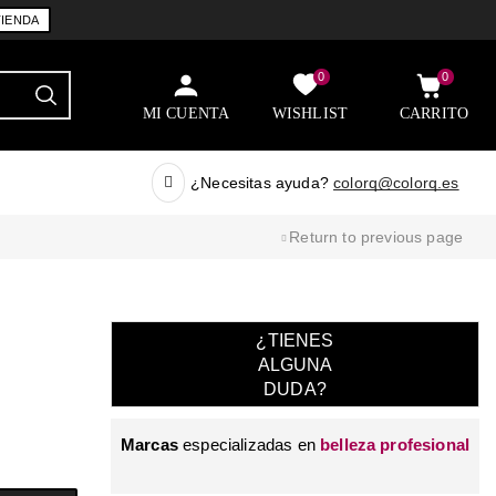
TIENDA
0
0
MI CUENTA
WISHLIST
CARRITO
¿Necesitas ayuda?
colorq@colorq.es
Return to previous page
¿TIENES
ALGUNA
DUDA?
Marcas
especializadas en
belleza profesional