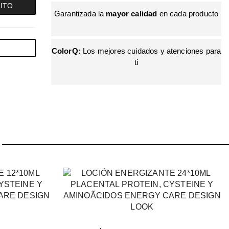
RITO
Garantizada la
mayor calidad
en cada producto
LA BELLEZA
MÁS
ColorQ:
Los mejores cuidados y atenciones para
ti
PROFESI
¿Estás buscando los mejores productos del
sector?
ENCUÉNTRALOS