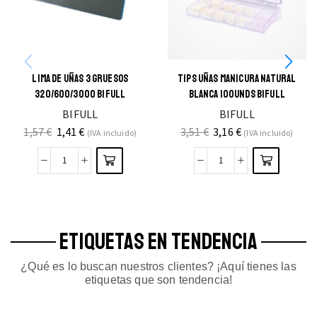
LIMA DE UÑAS 3 GRUESOS
TIPS UÑAS MANICURA NATURAL
320/600/3000 BIFULL
BLANCA 100UNDS BIFULL
BIFULL
BIFULL
1,57
€
1,41
€
3,51
€
3,16
€
(IVA incluido)
(IVA incluido)
ETIQUETAS EN TENDENCIA
¿Qué es lo buscan nuestros clientes? ¡Aquí tienes las
etiquetas que son tendencia!