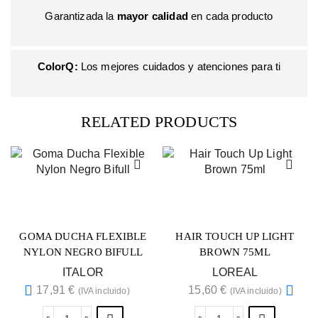
Garantizada la
mayor calidad
en cada producto
LA BELLEZA MÁS
PROFESION
ColorQ:
Los mejores cuidados y atenciones para ti
¿Estás buscando los mejores productos del sector?
RELATED PRODUCTS
ENCUÉNTRALOS
GOMA DUCHA FLEXIBLE
HAIR TOUCH UP LIGHT
NYLON NEGRO BIFULL
BROWN 75ML
ITALOR
LOREAL
17,91
€
15,60
€
(IVA incluido)
(IVA incluido)