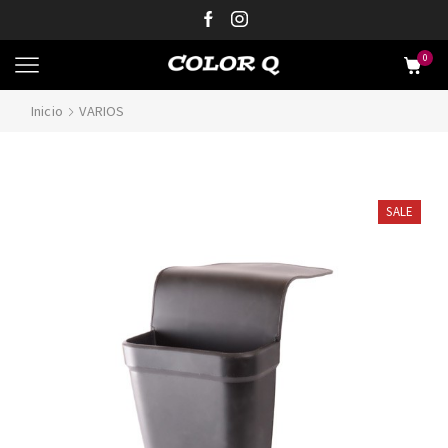
0
Inicio
VARIOS
SALE