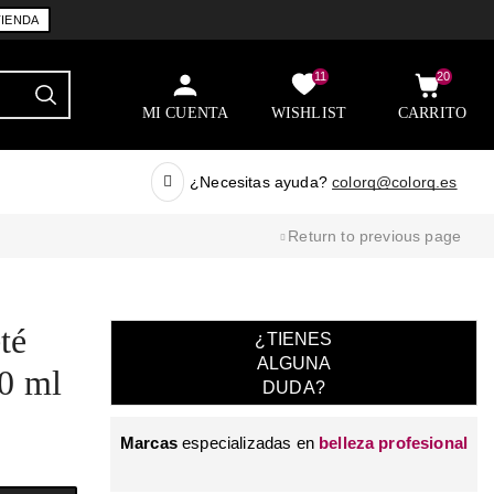
TIENDA
11
20
MI CUENTA
WISHLIST
CARRITO
¿Necesitas ayuda?
colorq@colorq.es
Return to previous page
té
¿TIENES
ALGUNA
00 ml
DUDA?
Marcas
especializadas en
belleza profesional