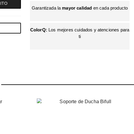
RITO
Garantizada la
mayor calidad
en cada producto
LA BELLEZA
MÁS
ColorQ:
Los mejores cuidados y atenciones para
ti
PROFESI
¿Estás buscando los mejores productos del
sector?
ENCUÉNTRALOS