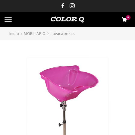
0
Inicio
MOBILIARIO
Lavacabezas