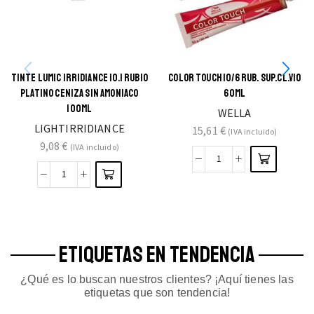
TINTE LUMIC IRRIDIANCE 10.1 RUBIO
COLOR TOUCH 10/6 RUB. SUP.CL.VIO
PLATINO CENIZA SIN AMONIACO
60ML
100ML
WELLA
LIGHTIRRIDIANCE
15,61
€
(IVA incluido)
9,08
€
(IVA incluido)
ETIQUETAS EN TENDENCIA
¿Qué es lo buscan nuestros clientes? ¡Aquí tienes las
etiquetas que son tendencia!