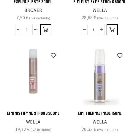
ESPUMA FUERTE 300ML
EIMI MISTIFY ME STRONG 500ML
BROAER
WELLA
7,50
€
28,68
€
(IVA incluido)
(IVA incluido)
EIMI MISTIFY ME STRONG 300ML
EIMI THERMAL IMAGE 150ML
WELLA
WELLA
19,12
€
20,33
€
(IVA incluido)
(IVA incluido)