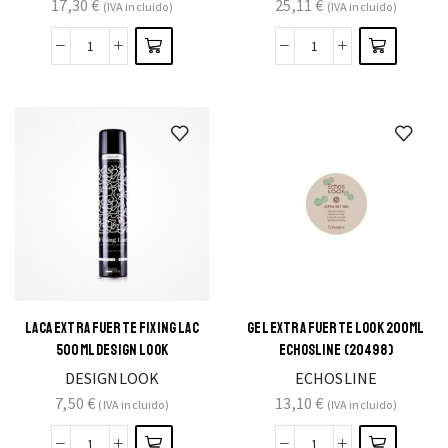
17,30
€
25,11
€
(IVA incluido)
(IVA incluido)
LACA EXTRA FUERTE FIXING LAC
GEL EXTRA FUERTE LOOK 200ML
500ML DESIGN LOOK
ECHOSLINE (20498)
DESIGNLOOK
ECHOSLINE
7,50
€
13,10
€
(IVA incluido)
(IVA incluido)