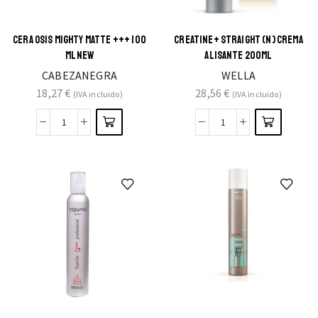
CERA OSIS MIGHTY MATTE +++ 100
CREATINE+ STRAIGHT (N) CREMA
ML NEW
ALISANTE 200ML
CABEZANEGRA
WELLA
18,27
€
28,56
€
(IVA incluido)
(IVA incluido)