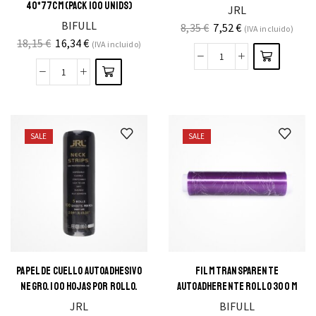
40*77CM (PACK 100 UNIDS)
JRL
BIFULL
8,35
€
7,52
€
(IVA incluido)
18,15
€
16,34
€
(IVA incluido)
SALE
SALE
PAPEL DE CUELLO AUTOADHESIVO
FILM TRANSPARENTE
NEGRO. 100 HOJAS POR ROLLO.
AUTOADHERENTE ROLLO 300 M
JRL
BIFULL