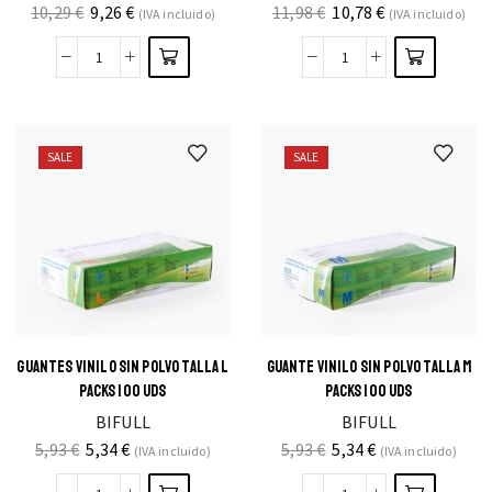
10,29
€
9,26
€
11,98
€
10,78
€
(IVA incluido)
(IVA incluido)
SALE
SALE
GUANTES VINILO SIN POLVO TALLA L
GUANTE VINILO SIN POLVO TALLA M
PACKS 100 UDS
PACKS 100 UDS
BIFULL
BIFULL
5,93
€
5,34
€
5,93
€
5,34
€
(IVA incluido)
(IVA incluido)