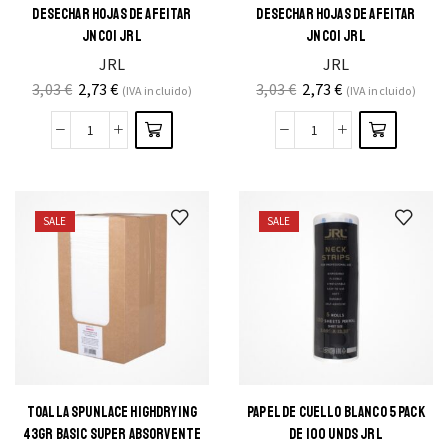
DESECHAR HOJAS DE AFEITAR
DESECHAR HOJAS DE AFEITAR
JNC01 JRL
JNC01 JRL
JRL
JRL
3,03
€
2,73
€
3,03
€
2,73
€
(IVA incluido)
(IVA incluido)
SALE
SALE
TOALLA SPUNLACE HIGHDRYING
PAPEL DE CUELLO BLANCO 5 PACK
43GR BASIC SUPER ABSORVENTE
DE 100 UNDS JRL