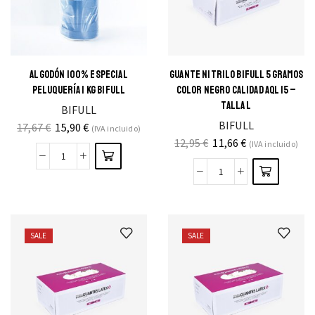
ALGODÓN 100% ESPECIAL
GUANTE NITRILO BIFULL 5 GRAMOS
PELUQUERÍA 1 KG BIFULL
COLOR NEGRO CALIDAD AQL 15 –
TALLA L
BIFULL
BIFULL
17,67
€
15,90
€
(IVA incluido)
12,95
€
11,66
€
(IVA incluido)
SALE
SALE