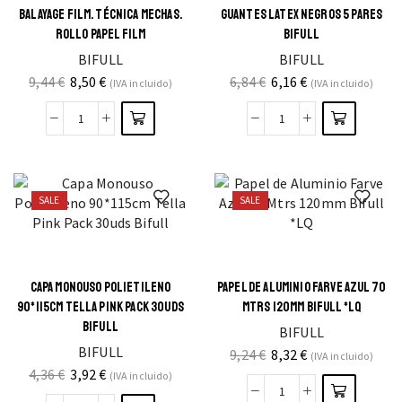
BALAYAGE FILM. TÉCNICA MECHAS.
GUANTES LATEX NEGROS 5 PARES
ROLLO PAPEL FILM
BIFULL
BIFULL
BIFULL
9,44
€
8,50
€
6,84
€
6,16
€
(IVA incluido)
(IVA incluido)
SALE
SALE
CAPA MONOUSO POLIETILENO
PAPEL DE ALUMINIO FARVE AZUL 70
90*115CM TELLA PINK PACK 30UDS
MTRS 120MM BIFULL *LQ
BIFULL
BIFULL
BIFULL
9,24
€
8,32
€
(IVA incluido)
4,36
€
3,92
€
(IVA incluido)