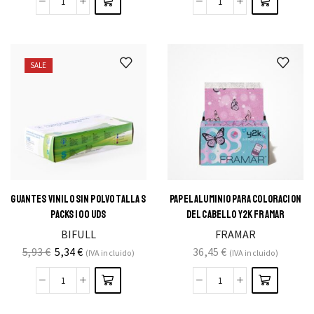
SALE
GUANTES VINILO SIN POLVO TALLA S
PAPEL ALUMINIO PARA COLORACION
PACKS 100 UDS
DEL CABELLO Y2K FRAMAR
BIFULL
FRAMAR
5,93
€
5,34
€
36,45
€
(IVA incluido)
(IVA incluido)