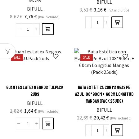
TALLA S
BIFULL
BIFULL
3,51
€
3,16
€
(IVA incluido)
8,62
€
7,76
€
(IVA incluido)
SALE
SALE
GUANTES LATEX NEGROS T.U.PACK
BATA ESTÉTICA CON MANGAS PE
2UDS
AZUL 108*90CM + 60CM LONGITUD
MANGAS (PACK 25UDS)
BIFULL
BIFULL
1,82
€
1,64
€
(IVA incluido)
22,69
€
20,42
€
(IVA incluido)