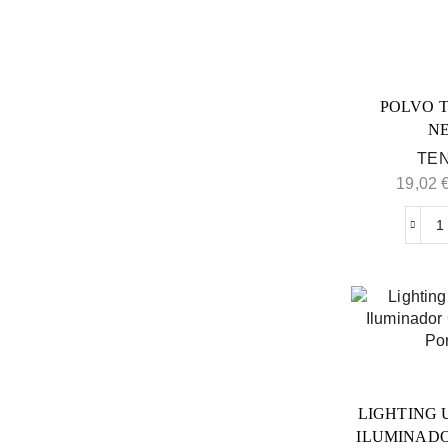
POLVO 
N
TEN
19,02
LIGHTING 
ILUMINAD