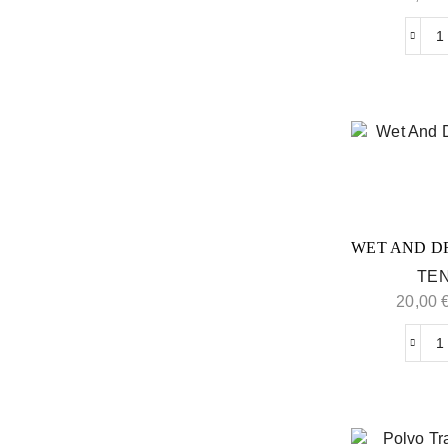
WET AND D
TEN
20,00