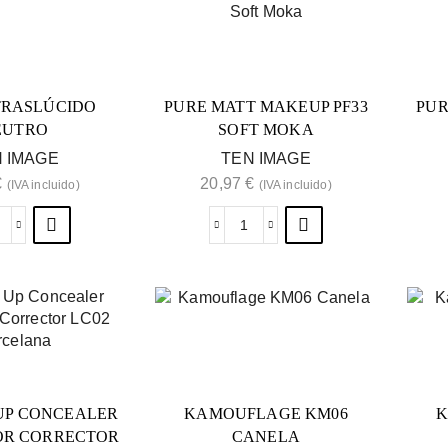
TRASLÚCIDO
PURE MATT MAKEUP PF33
PUR
EUTRO
SOFT MOKA
 IMAGE
TEN IMAGE
€
20,97
€
(IVA incluido)
(IVA incluido)
UP CONCEALER
KAMOUFLAGE KM06
K
OR CORRECTOR
CANELA