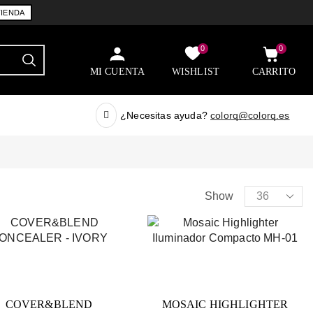
TIENDA
0
0
MI CUENTA
WISHLIST
CARRITO
¿Necesitas ayuda?
colorq@colorq.es
Show
COVER&BLEND
MOSAIC HIGHLIGHTER