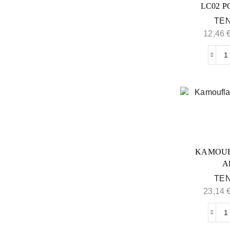
LC02 
TEN
12,46
KAMOUF
A
TEN
23,14