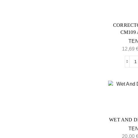
CORRECT
CM109
TEN
12,69
WET AND D
TEN
20,00