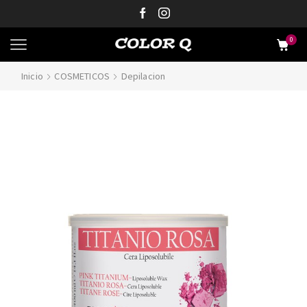
0
Inicio
COSMETICOS
Depilacion