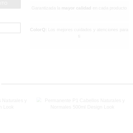
RITO
Garantizada la
mayor calidad
en cada producto
LA BELLEZA
MÁS
ColorQ:
Los mejores cuidados y atenciones para
ti
PROFESI
¿Estás buscando los mejores productos del
sector?
ENCUÉNTRALOS