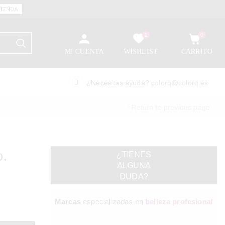
TIENDA
1
0
MI CUENTA
WISHLIST
CARRITO
¿Necesitas ayuda?
colorq@colorq.es
Return to previous page
b.
¿TIENES
ALGUNA
DUDA?
Marcas
especializadas en
belleza profesional