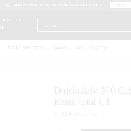
¿Quieres conocer todas las novedades de ColorQ?
ACCESO A 
N NOSOTROS
18
SOBRE NOSOTROS
Contacto
Blog
MARCAS
Dulcia Adv. N 0 Ca
Resis.75ml Ud
11,37
€
(IVA incluido)