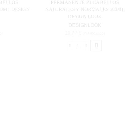
BELLOS
PERMANENTE P1 CABELLOS
00ML DESIGN
NATURALES Y NORMALES 500ML
DESIGN LOOK
DESIGNLOOK
10,77
€
o)
(IVA incluido)