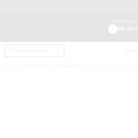
CONTACTA CO
968 472 3
Nuestros productos
Tienda
Inicio
TECNICOS
Permanentes