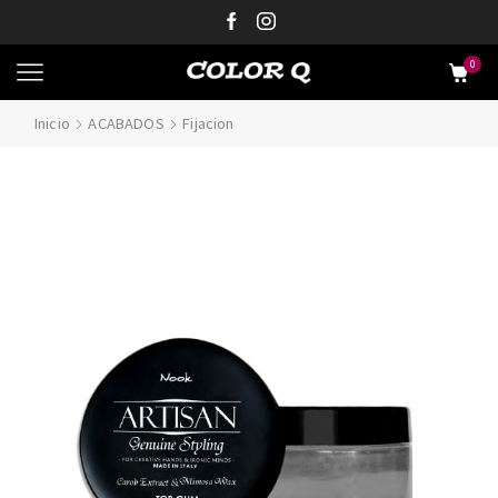
0
Inicio
ACABADOS
Fijacion