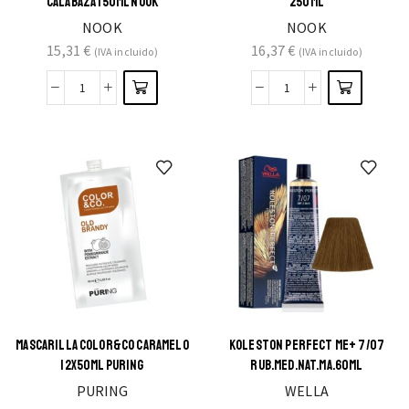
CALABAZA 150ML NOOK
250ML
NOOK
NOOK
15,31
€
16,37
€
(IVA incluido)
(IVA incluido)
MASCARILLA COLOR&CO CARAMELO
KOLESTON PERFECT ME+ 7/07
12X50ML PURING
RUB.MED.NAT.MA.60ML
PURING
WELLA